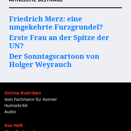
Friedrich Merz: eine
umgekehrte Furzgrundel?
Erste Frau an der Spitze der
UN?
Der Sonntagscartoon von
Holger Weyrauch
Online-Rubriken
Vom Fachmann für Kenner
Humorkritik
Audio
Das Heft