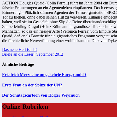
ACTION Douglas Quaid (Colin Farrell) führt im Jahre 2084 ein Durchsc
falsche Erinnerungen an ein Agentenleben einpflanzen. Doch etwas g
Erinnerung“. Plötzlich stürmen Agenten der Terrororganisation SPE
Tor zu fliehen, ohne dabei seinen Hut zu vergessen. Zuhause entdeckt 
halten, weil sie im Gespräch ohne Slip die Beine übereinanderschläg
Zauberlehrling Dragul (Heinz Rühmann in grandioser Tricktechnik w
Manhattan, so daß ein riesiger Affe (Veronica Ferres) vom Empire Sta
Quaid, daß er als Batterie für ein gigantisches Programm vorgetäusch
die fürchterliche Neuverfilmung einer wohlbekannten Dick van Dyke
Beitragsnavigation
Das neue Heft ist da!
Briefe an die Leser | September 2012
Ähnliche Beiträge
Friedrich Merz: eine umgekehrte Furzgrundel?
Erste Frau an der Spitze der UN?
Der Sonntagscartoon von Holger Weyrauch
Online-Rubriken