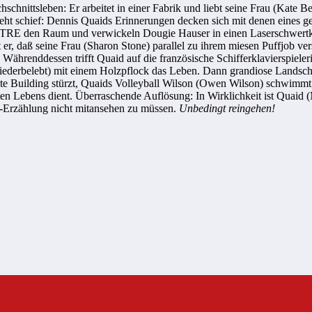
hnittsleben: Er arbeitet in einer Fabrik und liebt seine Frau (Kate B
eht schief: Dennis Quaids Erinnerungen decken sich mit denen eines 
CTRE den Raum und verwickeln Dougie Hauser in einen Laserschwertkam
er, daß seine Frau (Sharon Stone) parallel zu ihrem miesen Puffjob vers
t. Währenddessen trifft Quaid auf die französische Schifferklavierspie
iederbelebt) mit einem Holzpflock das Leben. Dann grandiose Landsch
te Building stürzt, Quaids Volleyball Wilson (Owen Wilson) schwimmt da
ten Lebens dient. Überraschende Auflösung: In Wirklichkeit ist Quaid (
-Erzählung nicht mitansehen zu müssen.
Unbedingt reingehen!