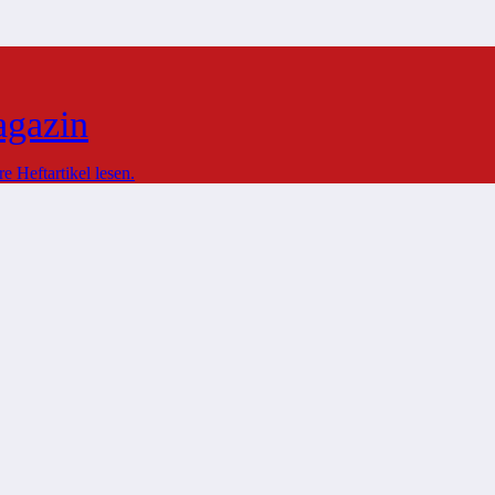
agazin
 Heftartikel lesen.