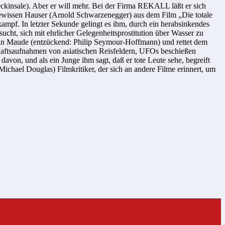
eckinsale). Aber er will mehr. Bei der Firma REKALL läßt er sich
gewissen Hauser (Arnold Schwarzenegger) aus dem Film „Die totale
pf. In letzter Sekunde gelingt es ihm, durch ein herabsinkendes
ucht, sich mit ehrlicher Gelegenheitsprostitution über Wasser zu
lerin Maude (entzückend: Philip Seymour-Hoffmann) und rettet dem
aftsaufnahmen von asiatischen Reisfeldern, UFOs beschießen
von, und als ein Junge ihm sagt, daß er tote Leute sehe, begreift
Michael Douglas) Filmkritiker, der sich an andere Filme erinnert, um