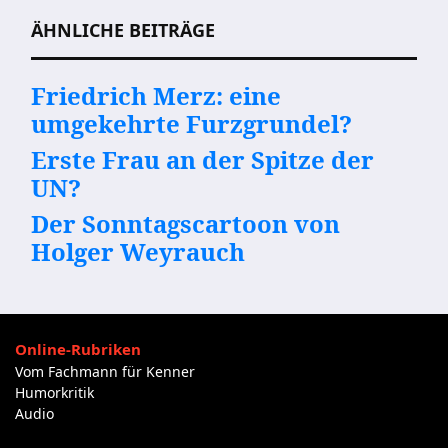
ÄHNLICHE BEITRÄGE
Friedrich Merz: eine
umgekehrte Furzgrundel?
Erste Frau an der Spitze der
UN?
Der Sonntagscartoon von
Holger Weyrauch
Online-Rubriken
Vom Fachmann für Kenner
Humorkritik
Audio