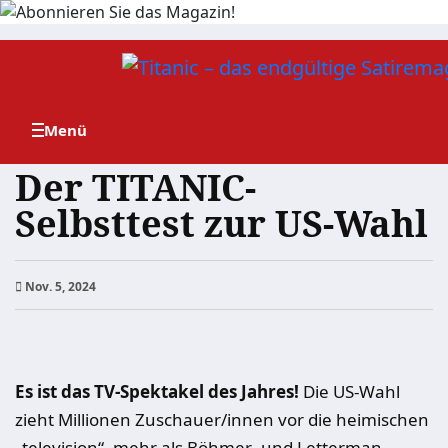
Zum
Inhalt
springen
Der TITANIC-
Selbsttest zur US-Wahl
Nov. 5, 2024
Es ist das TV-Spektakel des Jahres!
Die US-Wahl
zieht Millionen Zuschauer/innen vor die heimischen
„television“, mehr als Böhmer- und Letterman