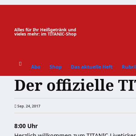
Zum
Inhalt
springen
Alles für Ihr Heißgetränk und
vieles mehr: im TITANIC-Shop
Abo
Shop
Das aktuelle Heft
Rubri
Der offizielle 
Sep. 24, 2017
8:00 Uhr
Herzlich willkommen zum TITANIC-Liveticke