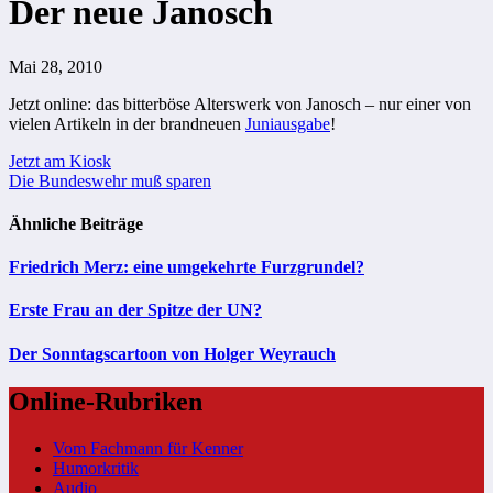
Der neue Janosch
Mai 28, 2010
Jetzt online: das bitterböse
Alterswerk
von Janosch – nur einer von
vielen Artikeln in der brandneuen
Juniausgabe
!
Beitragsnavigation
Jetzt am Kiosk
Die Bundeswehr muß sparen
Ähnliche Beiträge
Friedrich Merz: eine umgekehrte Furzgrundel?
Erste Frau an der Spitze der UN?
Der Sonntagscartoon von Holger Weyrauch
Online-Rubriken
Vom Fachmann für Kenner
Humorkritik
Audio