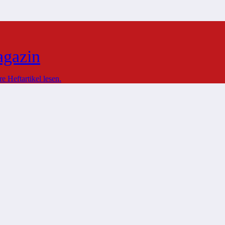
agazin
 Heftartikel lesen.