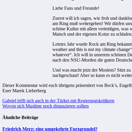
Liebe Fans und Freunde!
Zuerst will ich sagen, wie froh und dank
am Ring muß weitergehen! Wir dürfen uns 
schöne Kultur mit allem verteidigen, was
Matsch und der eigenen Kotze zu schlafen,
Letztes Jahr wurde Rock am Ring bekanntl
weather and this is not my climate change“
whatever“. Ich will in unserem schönen D
nach den NSU-Morden die guten Deutschen
Und was macht jetzt der Moslem? Sitzt zu
nachgeschaut! Aber so kann es nicht weit
Dieser Kommentar wird euch übrigens präsentiert von Beck’s, Engelb
Euer Marek Lieberberg
Beitragsnavigation
Gabriel trifft sich auch in der Türkei mit Regierungskritikern
Wovon sich Muslime noch distanzieren sollten
Ähnliche Beiträge
Friedrich Merz: eine umgekehrte Furzgrundel?