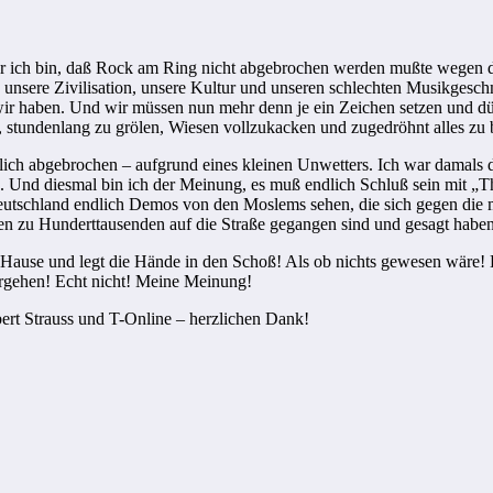
bar ich bin, daß Rock am Ring nicht abgebrochen werden mußte wegen 
unsere Zivilisation, unsere Kultur und unseren schlechten Musikgesc
 wir haben. Und wir müssen nun mehr denn je ein Zeichen setzen und 
 stundenlang zu grölen, Wiesen vollzukacken und zugedröhnt alles zu 
ich abgebrochen – aufgrund eines kleinen Unwetters. Ich war damals d
. Und diesmal bin ich der Meinung, es muß endlich Schluß sein mit „This
eutschland endlich Demos von den Moslems sehen, die sich gegen die 
 zu Hunderttausenden auf die Straße gegangen sind und gesagt haben
 Hause und legt die Hände in den Schoß! Als ob nichts gewesen wäre! 
ergehen! Echt nicht! Meine Meinung!
ert Strauss und T-Online – herzlichen Dank!