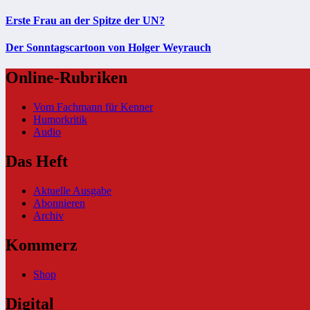
Erste Frau an der Spitze der UN?
Der Sonntagscartoon von Holger Weyrauch
Online-Rubriken
Vom Fachmann für Kenner
Humorkritik
Audio
Das Heft
Aktuelle Ausgabe
Abonnieren
Archiv
Kommerz
Shop
Digital