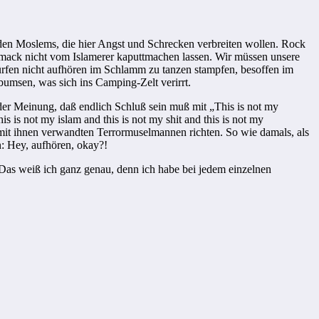
den Moslems, die hier Angst und Schrecken verbreiten wollen. Rock
hmack nicht vom Islamerer kaputtmachen lassen. Wir müssen unsere
dürfen nicht aufhören im Schlamm zu
tanzen
stampfen, besoffen im
bumsen, was sich ins Camping-Zelt verirrt.
er Meinung, daß endlich Schluß sein muß mit „This is not my
 is not my islam and this is not my shit and this is not my
mit ihnen verwandten Terrormuselmannen richten. So wie damals, als
: Hey, aufhören, okay?!
Das weiß ich ganz genau, denn ich habe bei jedem einzelnen