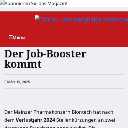
Zum
Inhalt
springen
Der Job-Booster
kommt
März 19, 2025
Der Mainzer Pharmakonzern Biontech hat nach
dem
Verlustjahr 2024
Stellenkürzungen an zwei
deutschen Standorten angekündigt. Die