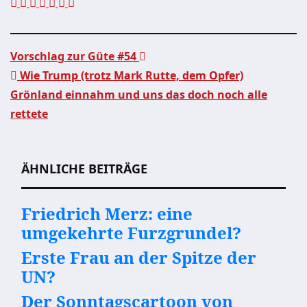
Vorschlag zur Güte #54
Wie Trump (trotz Mark Rutte, dem Opfer)
Beitragsnavigation
Grönland einnahm und uns das doch noch alle
rettete
ÄHNLICHE BEITRÄGE
Friedrich Merz: eine
umgekehrte Furzgrundel?
Erste Frau an der Spitze der
UN?
Der Sonntagscartoon von