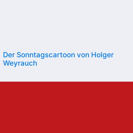
Der Sonntagscartoon von Holger
Weyrauch