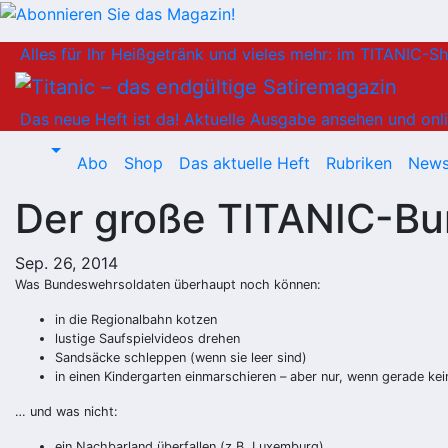
Zum
Alles für Ihr Heißgetränk und vieles mehr: im TITANIC-S
Inhalt
springen
Das neue Heft ist da!
Aktuelle Ausgabe ansehen und onli
Abo
Shop
Das aktuelle Heft
Rubriken
News
Der große TITANIC-B
Sep. 26, 2014
Was Bundeswehrsoldaten überhaupt noch können:
in die Regionalbahn kotzen
lustige Saufspielvideos drehen
Sandsäcke schleppen (wenn sie leer sind)
in einen Kindergarten einmarschieren – aber nur, wenn gerade ke
… und was nicht:
ein Nachbarland überfallen (z.B. Luxemburg)