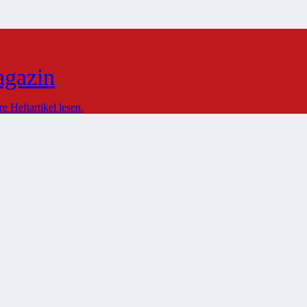
agazin
 Heftartikel lesen.