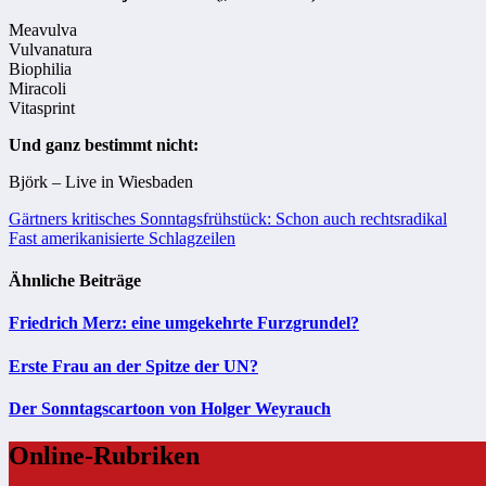
Meavulva
Vulvanatura
Biophilia
Miracoli
Vitasprint
Und ganz bestimmt nicht:
Björk – Live in Wiesbaden
Beitragsnavigation
Gärtners kritisches Sonntagsfrühstück: Schon auch rechtsradikal
Fast amerikanisierte Schlagzeilen
Ähnliche Beiträge
Friedrich Merz: eine umgekehrte Furzgrundel?
Erste Frau an der Spitze der UN?
Der Sonntagscartoon von Holger Weyrauch
Online-Rubriken