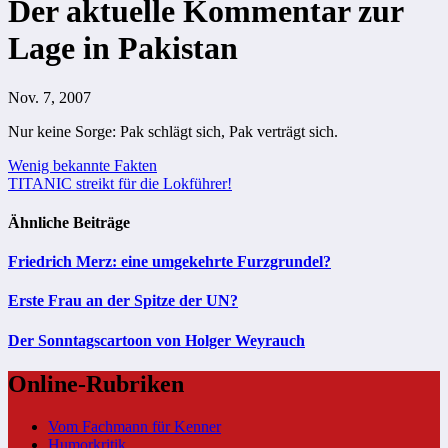
Der aktuelle Kommentar zur
Lage in Pakistan
Nov. 7, 2007
Nur keine Sorge: Pak schlägt sich, Pak verträgt sich.
Beitragsnavigation
Wenig bekannte Fakten
TITANIC streikt für die Lokführer!
Ähnliche Beiträge
Friedrich Merz: eine umgekehrte Furzgrundel?
Erste Frau an der Spitze der UN?
Der Sonntagscartoon von Holger Weyrauch
Online-Rubriken
Vom Fachmann für Kenner
Humorkritik