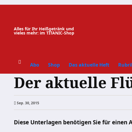
Zum
Inhalt
springen
Alles für Ihr Heißgetränk und
vieles mehr: im TITANIC-Shop
Abo
Shop
Das aktuelle Heft
Rubri
Der aktuelle Fl
Sep. 30, 2015
Diese Unterlagen benötigen Sie für einen 