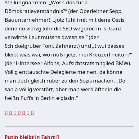
Stellungnahmen: „Wosn dös für a
Dömokratieverständnis?“ (der Oberleitner Sepp,
Bauunternehmer), „Jötz fühl i mit mit dene Ossis,
dene no vierzg Johr die SED wegbrochn is. Ganz
verwirrte Leut müssns gwesn sei“ (der
Schickelgruber Toni, Zahnarzt) und „I wui dasses
bleibt wias war, wo muß i jetzt mei Kreuzerl neitun?“
(der Hinterseer Alfons, Aufsichtsratsmitglied BMW).
Völlig enttäuschte Delegierte meinen, da könne
man doch gleich rüber zu den Sozis machen: „De
san a völlig verstört, aber man werd öfter in die
heißn Puffs in Berlin eigladn.“
Putin bleibt in Fahrt