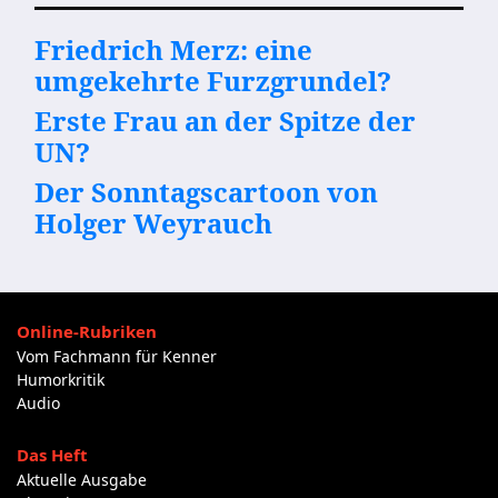
Friedrich Merz: eine
umgekehrte Furzgrundel?
Erste Frau an der Spitze der
UN?
Der Sonntagscartoon von
Holger Weyrauch
Online-Rubriken
Vom Fachmann für Kenner
Humorkritik
Audio
Das Heft
Aktuelle Ausgabe