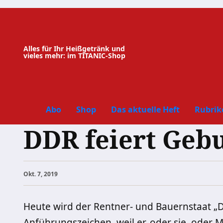
Zum
Inhalt
springen
Alles für Ihr Heißgetränk und
vieles mehr: im TITANIC-Shop
Abo
Shop
Das aktuelle Heft
Rubrik
DDR feiert Gebu
Okt. 7, 2019
Heute wird der Rentner- und Bauernstaat „DD
Anführungszeichen, weil er, oder sie, oder 