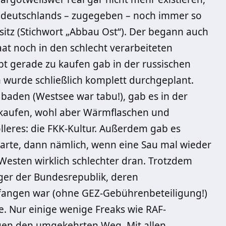
ldeutschlands – zugegeben – noch immer so
sitz (Stichwort „Abbau Ost“). Der begann auch
aat noch in den schlecht verarbeiteten
pt gerade zu kaufen gab in der russischen
 wurde schließlich komplett durchgeplant.
aden (Westsee war tabu!), gab es in der
kaufen, wohl aber Wärmflaschen und
olleres: die FKK-Kultur. Außerdem gab es
arte, dann nämlich, wenn eine Sau mal wieder
Westen wirklich schlechter dran. Trotzdem
rger der Bundesrepublik, deren
angen war (ohne GEZ-Gebührenbeteiligung!)
e. Nur einige wenige Freaks wie RAF-
ngen den umgekehrten Weg. Mit allen