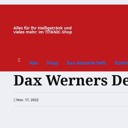
Zum
Inhalt
springen
Alles für Ihr Heißgetränk und
vieles mehr: im TITANIC-Shop
Abo
Shop
Das aktuelle Heft
Rubri
Dax Werners De
Nov. 17, 2022