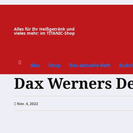
Zum
Inhalt
springen
Alles für Ihr Heißgetränk und
vieles mehr: im TITANIC-Shop
Abo
Shop
Das aktuelle Heft
Rubri
Dax Werners De
Nov. 4, 2022