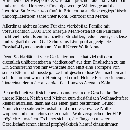
Bruchteil einer Heizperiode, wird dann plötzlich doch kurz sichtbar
und dreht den Heizregler für einige wenige Wintertage auf die
luxuriöse Stufe zwei von fünf, in Erinnerung an die energiepolitisch
unkomplizierteren Jahre unter Kohl, Schröder und Merkel.
Allerdings nicht zu lange: Für eine vierköpfige Familie mit
voraussichtlich 1.000 Euro Energie-Mehrkosten ist die Pauschale
nicht viel mehr als ein finanzielles Stoßlüften, jedoch eines, das leise
und zaghaft die von Olaf Scholz aus Liverpool angeeignete
Fussball-Hymne anstimmt: You’ll Never Walk Alone.
Denn Solidarität hat viele Gesichter und sie hat viel mit dem
eigentlich unübersetzbaren “dedication” aus dem Englischen zu tun.
Ein Schulfreund von mir wünschte sich einst eine Trompete von
seinen Eltern und musste ganze fünf geschenklose Weihnachten auf
sein Instrument warten. Heute spielt er mit Helene Fischer siebenmal
hintereinander in der ausverkauften Lanxess Arena in Köln.
Beharrlichkeit zahlt sich eben aus und wenn die Geschenke für
unsere Kinder, Neffen und Nichten zum diesjährigen Weihnachtsfest
kleiner ausfallen, dann hat das einen ganz bestimmten Grund:
Nämlich den soliden Haushalt rund um die schwarze Null zu
wuppen und damit eines der zentralen Wahlversprechen der FDP
möglich zu machen. Es bietet sich an, die Jüngsten unserer
Gesellschaft schon einmal prophylaktisch hierauf einzustimmen.