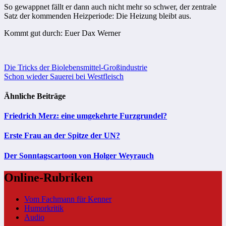
So gewappnet fällt er dann auch nicht mehr so schwer, der zentrale
Satz der kommenden Heizperiode: Die Heizung bleibt aus.
Kommt gut durch: Euer Dax Werner
Beitragsnavigation
Die Tricks der Biolebensmittel-Großindustrie
Schon wieder Sauerei bei Westfleisch
Ähnliche Beiträge
Friedrich Merz: eine umgekehrte Furzgrundel?
Erste Frau an der Spitze der UN?
Der Sonntagscartoon von Holger Weyrauch
Online-Rubriken
Vom Fachmann für Kenner
Humorkritik
Audio