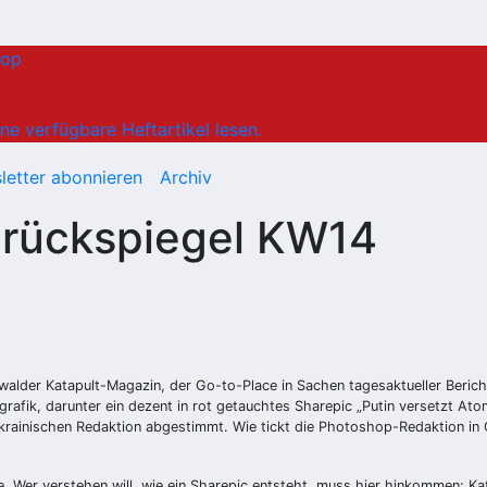
hop
ne verfügbare Heftartikel lesen.
letter abonnieren
Archiv
nrückspiegel KW14
swalder Katapult-Magazin, der Go-to-Place in Sachen tagesaktueller Berich
grafik, darunter ein dezent in rot getauchtes Sharepic „Putin versetzt Ato
ukrainischen Redaktion abgestimmt. Wie tickt die Photoshop-Redaktion in 
. Wer verstehen will, wie ein Sharepic entsteht, muss hier hinkommen: K