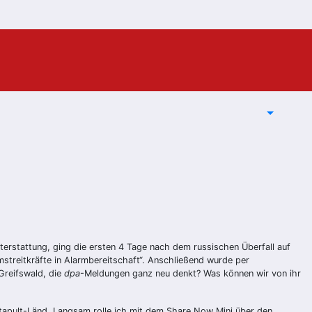
terstattung, ging die ersten 4 Tage nach dem russischen Überfall auf
mstreitkräfte in Alarmbereitschaft“. Anschließend wurde per
Greifswald, die
dpa
-Meldungen ganz neu denkt? Was können wir von ihr
atapult-Länd. Langsam rolle ich mit dem Share Now Mini über den