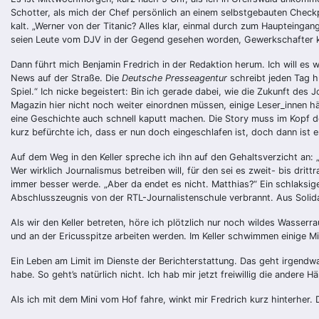
Schotter, als mich der Chef persönlich an einem selbstgebauten Check
kalt. „Werner von der Titanic? Alles klar, einmal durch zum Haupteingang
seien Leute vom DJV in der Gegend gesehen worden, Gewerkschafter 
Dann führt mich Benjamin Fredrich in der Redaktion herum. Ich will es 
News auf der Straße. Die
Deutsche Presseagentur
schreibt jeden Tag h
Spiel.“ Ich nicke begeistert: Bin ich gerade dabei, wie die Zukunft des
Magazin hier nicht noch weiter einordnen müssen, einige Leser_innen hä
eine Geschichte auch schnell kaputt machen. Die Story muss im Kopf des
kurz befürchte ich, dass er nun doch eingeschlafen ist, doch dann ist 
Auf dem Weg in den Keller spreche ich ihn auf den Gehaltsverzicht an: „
Wer wirklich Journalismus betreiben will, für den sei es zweit- bis drit
immer besser werde. „Aber da endet es nicht. Matthias?“ Ein schlaksiger
Abschlusszeugnis von der RTL-Journalistenschule verbrannt. Aus Solida
Als wir den Keller betreten, höre ich plötzlich nur noch wildes Wasserra
und an der Ericusspitze arbeiten werden. Im Keller schwimmen einige Mi
Ein Leben am Limit im Dienste der Berichterstattung. Das geht irgendw
habe. So geht’s natürlich nicht. Ich hab mir jetzt freiwillig die andere H
Als ich mit dem Mini vom Hof fahre, winkt mir Fredrich kurz hinterher