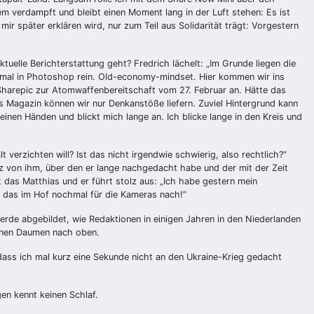
 verdampft und bleibt einen Moment lang in der Luft stehen: Es ist
mir später erklären wird, nur zum Teil aus Solidarität trägt: Vorgestern
uelle Berichterstattung geht? Fredrich lächelt: „Im Grunde liegen die
t mal in Photoshop rein. Old-economy-mindset. Hier kommen wir ins
as Sharepic zur Atomwaffenbereitschaft vom 27. Februar an. Hätte das
ls Magazin können wir nur Denkanstöße liefern. Zuviel Hintergrund kann
inen Händen und blickt mich lange an. Ich blicke lange in den Kreis und
verzichten will? Ist das nicht irgendwie schwierig, also rechtlich?“
Satz von ihm, über den er lange nachgedacht habe und der mit der Zeit
t das Matthias und er führt stolz aus: „Ich habe gestern mein
r das im Hof nochmal für die Kameras nach!”
 werde abgebildet, wie Redaktionen in einigen Jahren in den Niederlanden
 einen Daumen nach oben.
dass ich mal kurz eine Sekunde nicht an den Ukraine-Krieg gedacht
en kennt keinen Schlaf.