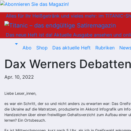
Zum
Alles für Ihr Heißgetränk und vieles mehr: im TITANIC-S
Inhalt
springen
Das neue Heft ist da!
Aktuelle Ausgabe ansehen und onli
Abo
Shop
Das aktuelle Heft
Rubriken
News
Dax Werners Debatte
Apr. 10, 2022
Liebe Leser_innen,
es war ein Schritt, der so und nicht anders zu erwarten war: Das Greif
die Ukraine auf die Matratzen, produzierte im Akkord Infografik um Info
Handzeichen über einen freiwilligen Gehaltsverzicht zum Aufbau einer 
lernen? Ein Ortsbesuch.
Es ist Mittwochmorgen, kurz nach 5 Uhr, als ich in Greifswald ankomme