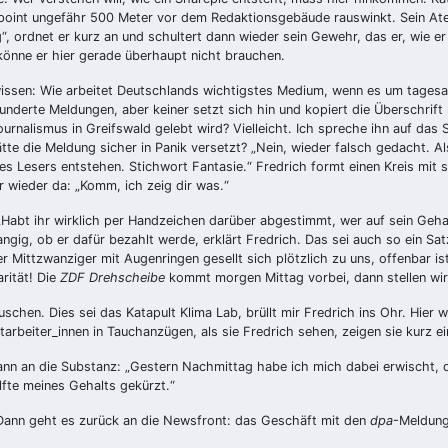
point ungefähr 500 Meter vor dem Redaktionsgebäude rauswinkt. Sein Atem
“, ordnet er kurz an und schultert dann wieder sein Gewehr, das er, wie er 
könne er hier gerade überhaupt nicht brauchen.
wissen: Wie arbeitet Deutschlands wichtigstes Medium, wenn es um tagesakt
underte Meldungen, aber keiner setzt sich hin und kopiert die Überschrif
 Journalismus in Greifswald gelebt wird? Vielleicht. Ich spreche ihn auf d
tte die Meldung sicher in Panik versetzt? „Nein, wieder falsch gedacht. A
 Lesers entstehen. Stichwort Fantasie.“ Fredrich formt einen Kreis mit se
er wieder da: „Komm, ich zeig dir was.“
Habt ihr wirklich per Handzeichen darüber abgestimmt, wer auf sein Gehalt 
trangig, ob er dafür bezahlt werde, erklärt Fredrich. Das sei auch so ein 
 Mittzwanziger mit Augenringen gesellt sich plötzlich zu uns, offenbar is
rität! Die
ZDF
Drehscheibe
kommt morgen Mittag vorbei, dann stellen wi
uschen. Dies sei das Katapult Klima Lab, brüllt mir Fredrich ins Ohr. Hier
tarbeiter_innen in Tauchanzügen, als sie Fredrich sehen, zeigen sie kurz
ann an die Substanz: „Gestern Nachmittag habe ich mich dabei erwischt, 
älfte meines Gehalts gekürzt.“
. Dann geht es zurück an die Newsfront: das Geschäft mit den
dpa
-Meldung