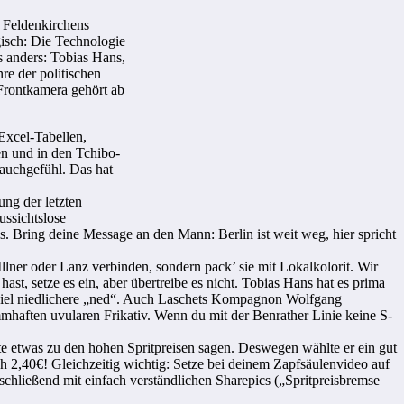
 Feldenkirchens
isch: Die Technologie
s anders: Tobias Hans,
re der politischen
Frontkamera gehört ab
 Excel-Tabellen,
n und in den Tchibo-
Bauchgefühl. Das hat
ng der letzten
ussichtslose
s. Bring deine Message an den Mann: Berlin ist weit weg, hier spricht
Illner oder Lanz verbinden, sondern pack’ sie mit Lokalkolorit. Wir
st, setze es ein, aber übertreibe es nicht. Tobias Hans hat es prima
as viel niedlichere „ned“. Auch Laschets Kompagnon Wolfgang
mmhaften uvularen Frikativ. Wenn du mit der Benrather Linie keine S-
e etwas zu den hohen Spritpreisen sagen. Deswegen wählte er ein gut
h 2,40€! Gleichzeitig wichtig: Setze bei deinem Zapfsäulenvideo auf
nschließend mit einfach verständlichen Sharepics („Spritpreisbremse