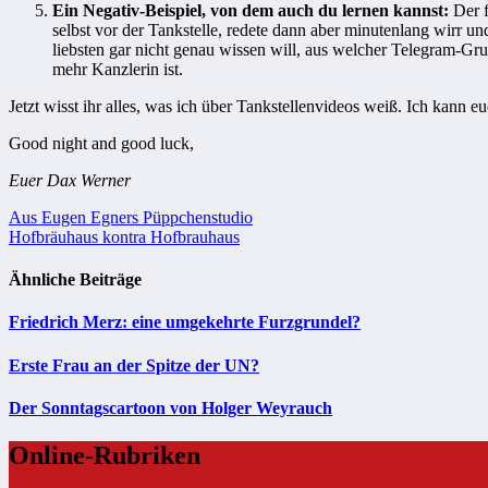
Ein Negativ-Beispiel, von dem auch du lernen kannst:
Der 
selbst vor der Tankstelle, redete dann aber minutenlang wir
liebsten gar nicht genau wissen will, aus welcher Telegram-Gr
mehr Kanzlerin ist.
Jetzt wisst ihr alles, was ich über Tankstellenvideos weiß. Ich kann e
Good night and good luck,
Euer Dax Werner
Beitragsnavigation
Aus Eugen Egners Püppchenstudio
Hofbräuhaus kontra Hofbrauhaus
Ähnliche Beiträge
Friedrich Merz: eine umgekehrte Furzgrundel?
Erste Frau an der Spitze der UN?
Der Sonntagscartoon von Holger Weyrauch
Online-Rubriken