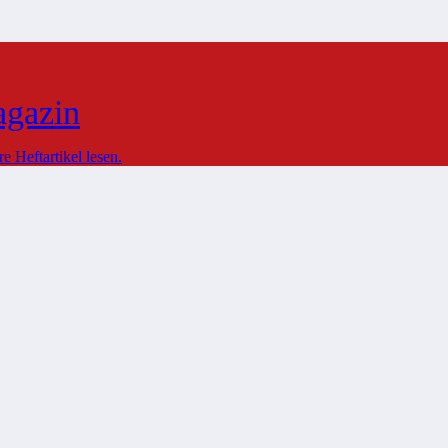
agazin
 Heftartikel lesen.