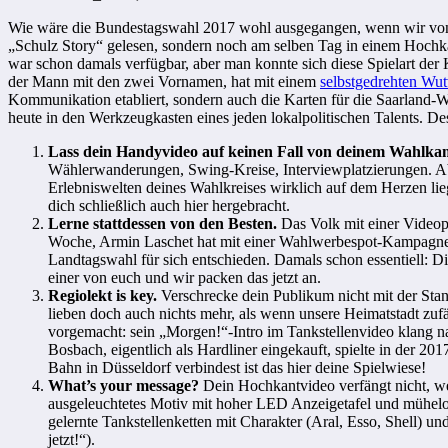
Wie wäre die Bundestagswahl 2017 wohl ausgegangen, wenn wir von M
„Schulz Story“ gelesen, sondern noch am selben Tag in einem Hochk
war schon damals verfügbar, aber man konnte sich diese Spielart der 
der Mann mit den zwei Vornamen, hat mit einem
selbstgedrehten Wu
Kommunikation etabliert, sondern auch die Karten für die Saarland-
heute in den Werkzeugkasten eines jeden lokalpolitischen Talents. De
Lass dein Handyvideo auf keinen Fall von deinem Wahl
Wählerwanderungen, Swing-Kreise, Interviewplatzierungen. Ab
Erlebniswelten deines Wahlkreises wirklich auf dem Herzen lieg
dich schließlich auch hier hergebracht.
Lerne stattdessen von den Besten.
Das Volk mit einer Videop
Woche, Armin Laschet hat mit einer Wahlwerbespot-Kampagne 20
Landtagswahl für sich entschieden. Damals schon essentiell: Di
einer von euch und wir packen das jetzt an.
Regiolekt is key.
Verschrecke dein Publikum nicht mit der Standa
lieben doch auch nichts mehr, als wenn unsere Heimatstadt zufäl
vorgemacht: sein „Morgen!“-Intro im Tankstellenvideo klang na
Bosbach, eigentlich als Hardliner eingekauft, spielte in der 2
Bahn in Düsseldorf verbindest ist das hier deine Spielwiese!
What’s your message?
Dein Hochkantvideo verfängt nicht, we
ausgeleuchtetes Motiv mit hoher LED Anzeigetafel und mühelos 
gelernte Tankstellenketten mit Charakter (Aral, Esso, Shell) u
jetzt!“).