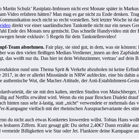
artin Schulz’ Rastplatz-Imbissen nicht erst Monate später in Markus
ant-Video erfahren hätten? Man mag es gar nicht zu Ende denken. Trag
Kommunikation noch nicht so recht vorstellen. Seit letzter Woche ist da
tvideo
direkt vor einer saarländischen Tankstelle nicht nur ein neues Gen
Wahl Ende des Monats neu gemischt. Das schnelle Handyvideo mit der 
swegen heute exklusiv: 5 Regeln für dein Tankstellenvideo!
kampf-Team abnehmen.
Fair play, sie sind gut, in dem, was sie können:
er was den vielen fleißigen Median-Verdiener_innen an den Zapfsäule
t, das weißt nur du. Das hier ist dein Wohnzimmer, vertrau’ auf dein 
roduktion rund ums Thema Sprit & Verkehr abzuholen ist keine Erfindu
17, in der er allerlei Missstände in NRW aufdeckte, eine bis dahin a
e authentische Wut, die Macher-Attitude, der Anti-Establishment-Gestu
rdvarietät, die sie mit den kalten, sterilen Studios von Maischberger, 
lig auf Netflix erwähnt wird. Wenn du ein paar Brocken Dialekt drauf ha
ch hinten raus sehr ä-lastig, statt „nicht“ verwendete er mehrmals d
017er-Kampagne vielfach mit der rheinischen Aussprachevariante des sti
nn du nicht auch etwas Konkretes loswerden willst. Tobias Hans wollt
lesbaren Ziffern. Kurz gesagt gilt: Du siehst 2,40€? Dann erzähle auc
nd vermeide Billigketten wie Star oder Jet. Flankiere deine Kampagne a