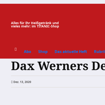
Zum
Inhalt
springen
Alles für Ihr Heißgetränk und
vieles mehr: im TITANIC-Shop
Abo
Shop
Das aktuelle Heft
Rubri
Dax Werners De
Dez. 13, 2020