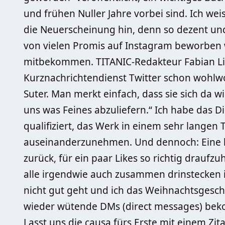
und frühen Nuller Jahre vorbei sind. Ich w
die Neuerscheinung hin, denn so dezent und
von vielen Promis auf Instagram beworben w
mitbekommen. TITANIC-Redakteur Fabian Lic
Kurznachrichtendienst Twitter schon wohlwo
Suter. Man merkt einfach, dass sie sich da 
uns was Feines abzuliefern.“ Ich habe das D
qualifiziert, das Werk in einem sehr langen 
auseinanderzunehmen. Und dennoch: Eine kl
zurück, für ein paar Likes so richtig draufz
alle irgendwie auch zusammen drinstecken in
nicht gut geht und ich das Weihnachtsgeschä
wieder wütende DMs (direct messages) bekom
Lasst uns die causa fürs Erste mit einem Zi