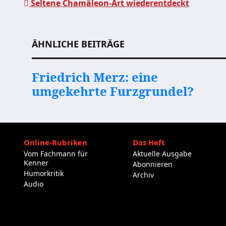
Seltene Chamäleon-Art wiederentdeckt
Beitragsnavigation
ÄHNLICHE BEITRÄGE
Friedrich Merz: eine
umgekehrte Furzgrundel?
Online-Rubriken
Das Heft
Vom Fachmann für
Aktuelle Ausgabe
Kenner
Abonnieren
Humorkritik
Archiv
Audio