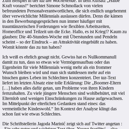
Zum Beispiel in der
taz am Wochenende
. In dem Aufsatz „Halbe
Kraft voraus!“ berichtet Simone Schmollack von vielen
befreundeten Personalverantwortlichen, die sich endlich ungehemmt
über verweichlichte Millennials auslassen dürfen. Denn die kämen
in den Bewerbungsgesprächen nun immer häufiger mit
traumtänzerischen Forderungen wie flexiblen Arbeitszeiten,
Homeoffice und Teilzeit um die Ecke. Hallo, es ist Krieg!? Kaum zu
glauben: Die 40-Stunden-Woche mit Überstunden und Pendeln
scheint – so der Eindruck – an Attraktivität eingebüßt zu haben.
Womit könnte das zu tun haben?
Ich weiß es ehrlich gesagt nicht. Gewiss hat es Nullkommanull
damit zu tun, dass so etwas wie Vermögensaufbau oder das
Eigenheim für viele Millennials wenig mehr als ein frommer
Wunsch bleiben wird und man sich stattdessen mehr auf ein
bisschen gutes Leben im Schlechten konzentriert. Der
taz
-Text
liefert im letzten Absatz eine tolle Erklärung: Die „Boomer-Eltern
[…] haben alles dafür getan, um Probleme von ihren Kindern
fernzuhalten. Zu viele jüngere Menschen sind wohlbehütet, mit viel
Elternlob und wenigen Einschränkungen zu Hause aufgewachsen.
Im Mittelpunkt der elterlichen Gedanken stand eines: das
vermeintliche Kindeswohl.“ Im Kontext der Analyse klingt das
schon fast wie etwas Schlechtes.
Die Schriftstellerin Jagoda Marinić zeigt sich auf Twitter angetan :
„Ein sehr guter und wichtiger Text über ‚Young fragility‘ – also