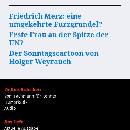
Friedrich Merz: eine
umgekehrte Furzgrundel?
Erste Frau an der Spitze der
UN?
Der Sonntagscartoon von
Holger Weyrauch
Online-Rubriken
Vom Fachmann für Kenner
Humorkritik
Audio
Das Heft
Aktuelle Ausgabe