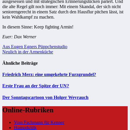
ausgesessen und mit strategischen Erinnerungslücken pariert. Und
die alte Regel gilt noch immer: Mit einem Skandal, der sich nicht
seniorengerecht in einem Satz durch den Hausflur pitchen lässt, ist
kein Wahlkampf zu machen.
In diesem Sinne: Keep fighting Armin!
Euer: Dax Werner
Beitragsnavigation
Aus Eugen Egners Püppchenstudio
Neulich in der Armenküche
Ähnliche Beiträge
Friedrich Merz: eine umgekehrte Furzgrundel?
Erste Frau an der Spitze der UN?
Der Sonntagscartoon von Holger Weyrauch
Online-Rubriken
Vom Fachmann für Kenner
Humorkritik