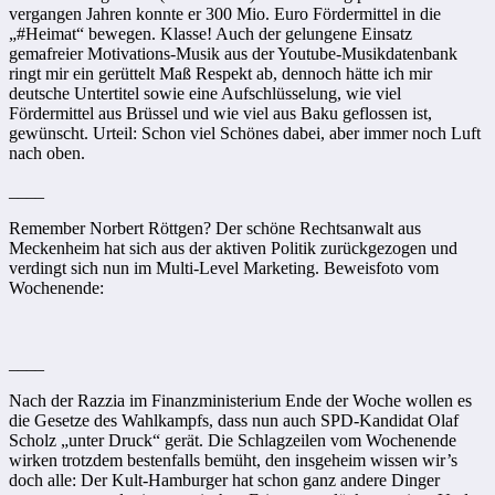
vergangen Jahren konnte er 300 Mio. Euro Fördermittel in die
„#Heimat“ bewegen. Klasse! Auch der gelungene Einsatz
gemafreier Motivations-Musik aus der Youtube-Musikdatenbank
ringt mir ein gerüttelt Maß Respekt ab, dennoch hätte ich mir
deutsche Untertitel sowie eine Aufschlüsselung, wie viel
Fördermittel aus Brüssel und wie viel aus Baku geflossen ist,
gewünscht. Urteil: Schon viel Schönes dabei, aber immer noch Luft
nach oben.
____
Remember Norbert Röttgen? Der schöne Rechtsanwalt aus
Meckenheim hat sich aus der aktiven Politik zurückgezogen und
verdingt sich nun im Multi-Level Marketing. Beweisfoto vom
Wochenende:
____
Nach der Razzia im Finanzministerium Ende der Woche wollen es
die Gesetze des Wahlkampfs, dass nun auch SPD-Kandidat Olaf
Scholz „unter Druck“ gerät. Die Schlagzeilen vom Wochenende
wirken trotzdem bestenfalls bemüht, den insgeheim wissen wir’s
doch alle: Der Kult-Hamburger hat schon ganz andere Dinger