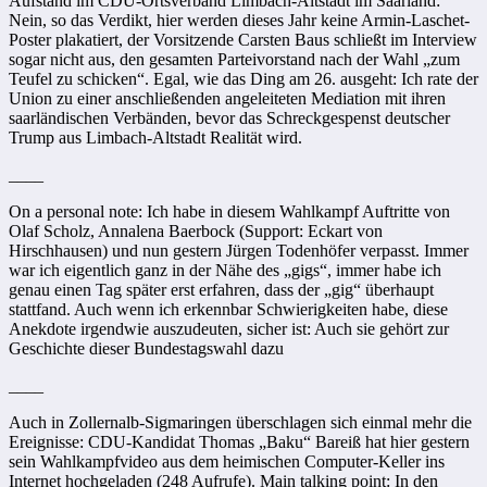
Aufstand im CDU-Ortsverband Limbach-Altstadt im Saarland:
Nein, so das Verdikt, hier werden dieses Jahr keine Armin-Laschet-
Poster plakatiert, der Vorsitzende Carsten Baus schließt im Interview
sogar nicht aus, den gesamten Parteivorstand nach der Wahl „zum
Teufel zu schicken“. Egal, wie das Ding am 26. ausgeht: Ich rate der
Union zu einer anschließenden angeleiteten Mediation mit ihren
saarländischen Verbänden, bevor das Schreckgespenst deutscher
Trump aus Limbach-Altstadt Realität wird.
____
On a personal note: Ich habe in diesem Wahlkampf Auftritte von
Olaf Scholz, Annalena Baerbock (Support: Eckart von
Hirschhausen) und nun gestern Jürgen Todenhöfer verpasst. Immer
war ich eigentlich ganz in der Nähe des „gigs“, immer habe ich
genau einen Tag später erst erfahren, dass der „gig“ überhaupt
stattfand. Auch wenn ich erkennbar Schwierigkeiten habe, diese
Anekdote irgendwie auszudeuten, sicher ist: Auch sie gehört zur
Geschichte dieser Bundestagswahl dazu
____
Auch in Zollernalb-Sigmaringen überschlagen sich einmal mehr die
Ereignisse: CDU-Kandidat Thomas „Baku“ Bareiß hat hier gestern
sein Wahlkampfvideo aus dem heimischen Computer-Keller ins
Internet hochgeladen (248 Aufrufe). Main talking point: In den