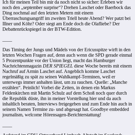
Ich für meinen Teil bin mir da noch nicht so sicher: Erleben wir
noch den „september surprise“? Drehen Laschet oder Baerbock das
Ding nochmal auf den letzten Metern mit einem
Überraschungsangriff im zweiten Triell heute Abend? Wer patzt bei
Illner und Köhr? Oder siegt am Ende doch die Olafliebe? Der
Debattenrückspiegel in der BTW-Edition.
____
Das Timing der Jungs und Mädels von der Ericusspitze wirft in den
letzten Wochen Fragen auf, denn auch wenn die SPD gerade einmal
5 Prozentpunkte vor der Union liegt, macht das Hamburger
Nachrichtenmagazin
DER SPIEGEL
diese Woche bereits mit einem
Nachruf auf Armin Laschet auf. Angeblich komme Laschet
regelmäßig zu spät zu seinen Wahlkampf-Terminen, weil er
unterwegs immer anhalten lässt, um zu rauchen. Quelle: „Manche
erzählen“. Peinlich! Vorbei die Zeiten, in denen ein Markus
Feldenkirchen mit Martin Schulz auf dem Schoß noch quer durch
die Republik düste, ihn in meiner Vorstellung hier und da auch
inhaltlich beraten, Interviews freigegeben und zum Ende hin auch in
seinem Namen Termine zu- und abgesagt hat. Goodbye embedded
journalism, welcome Hörensagen-Berichterstattung!
____