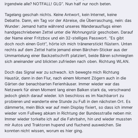
irgendwie alle? NOTFALL! GLG”. Nun half nur noch beten.
Tagelang geschah nichts. Keine Antwort, kein Internet, keine
Debatte. Dann, ein Tag vor der Abreise, die Überraschung, nein: das
Wunder: Jemand hatte während unseres Wanderausflugs einen
handgeschriebenen Zettel unter die Wohnungstür geschoben. Darauf
der Name einer Fritzbox und ein 32-stelliges Passwort. “Es gibt
doch noch einen Gott”, hörte ich mich tränenerstickt flüstern. Unten
rechts auf dem Zettel hatte jemand einen Bärchen-Sticker aus der
Ummantelung einer Backzeitschrift platziert, beide Bären schmiegten
sich aneinander und blickten zufrieden nach oben. Richtung WLAN.
Doch das Signal war zu schwach. Ich bewegte mich Richtung
Haustür, dann in den Flur, nach einem Moment Zögern auch in die
Gärten der benachbarten Ferienhäuser. Immer wieder war das
Netzwerk für einen Moment lang einen Balken stark da, verschwand
jedoch gleich darauf wieder. Ich beschloss es im Nachbarort zu
probieren und wanderte eine Stunde zu Fuß in den nächsten Ort. Es
dämmerte, mein Blick war auf mein Display fixiert, so dass ich immer
wieder vom Fußweg abkam in Richtung der Bundesstraße neben mir.
Immer wieder torkelte ich auf die Fahrbahn, hin und wieder mussten
mir Autos und Traktoren hupend und fluchend ausweichen. Sie
konnten nicht wissen, worum es hier ging.