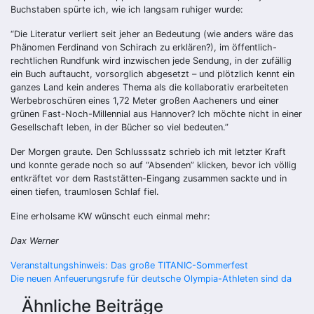
Buchstaben spürte ich, wie ich langsam ruhiger wurde:
“Die Literatur verliert seit jeher an Bedeutung (wie anders wäre das
Phänomen Ferdinand von Schirach zu erklären?), im öffentlich-
rechtlichen Rundfunk wird inzwischen jede Sendung, in der zufällig
ein Buch auftaucht, vorsorglich abgesetzt – und plötzlich kennt ein
ganzes Land kein anderes Thema als die kollaborativ erarbeiteten
Werbebroschüren eines 1,72 Meter großen Aacheners und einer
grünen Fast-Noch-Millennial aus Hannover? Ich möchte nicht in einer
Gesellschaft leben, in der Bücher so viel bedeuten.”
Der Morgen graute. Den Schlusssatz schrieb ich mit letzter Kraft
und konnte gerade noch so auf “Absenden” klicken, bevor ich völlig
entkräftet vor dem Raststätten-Eingang zusammen sackte und in
einen tiefen, traumlosen Schlaf fiel.
Eine erholsame KW wünscht euch einmal mehr:
Dax Werner
Beitragsnavigation
Veranstaltungshinweis: Das große TITANIC-Sommerfest
Die neuen Anfeuerungsrufe für deutsche Olympia-Athleten sind da
Ähnliche Beiträge