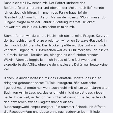
Dann hielt ein Lkw neben mir. Der Fahrer kurbelte das
Beifahrerfenster herunter und obwohl der Motor noch lief, konnte
ich es deutlich hören: Im Innern des Fahrerhaus lief der
“Geistertruck” von Tom Astor. Mir wurde mulmig. “Wohin musst du,
Junge?” fragte mich der Fahrer. “Richtung Internet, Trucker”,
antwortete ich lautlos. Dann nahm er mich mit.
Stumm fuhren wir durch die Nacht, ich stellte keine Fragen. Kurz vor
der tschechischen Grenze erreichten wir einen Serways-Rasthof, in
dem noch Licht brannte. Der Trucker grüßte wortlos und warf mich
vor dem Eingang raus. Inzwischen war es 3 Uhr morgens, ich blickte
auf mein Huawei: Tatsächlich, hier gab es ein funktionierendes
WLAN. Atemlos loggte ich mich in das offene Netzwerk und
akzeptierte die AGBs, ohne sie durchzulesen. Dafür war heute keine
Zeit.
Binnen Sekunden holte ich mir das Debatten-Update, das ich so
dringend gebraucht hatte: TikTok, Instagram,
Bild
-Startseite.
Irgendetwas stimmte nun wohl auch nicht mit einem zehn Jahre alten
Buch von Armin Laschet, das er ohnehin nicht selbst geschrieben
hatte. In der Zeit, in der ich nach Internet gesucht hatte, hatte sich
der inzwischen zweite Plagiatsskandal dieses
Bundestagswahlkampfs ereignet. Ein stummer Schock. Ich öffnete
die Facebook-App und tippte ohne nachzudenken los, mit jedem