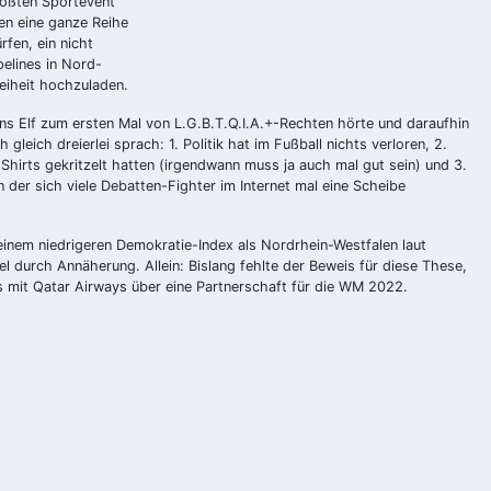
rößten Sportevent
en eine ganze Reihe
fen, ein nicht
pelines in Nord-
eiheit hochzuladen.
ns Elf zum ersten Mal von L.G.B.T.Q.I.A.+-Rechten hörte und daraufhin
leich dreierlei sprach: 1. Politik hat im Fußball nichts verloren, 2.
Shirts gekritzelt hatten (irgendwann muss ja auch mal gut sein) und 3.
 der sich viele Debatten-Fighter im Internet mal eine Scheibe
einem niedrigeren Demokratie-Index als Nordrhein-Westfalen laut
 durch Annäherung. Allein: Bislang fehlte der Beweis für diese These,
 mit Qatar Airways über eine Partnerschaft für die WM 2022.