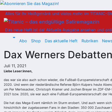
Zum
Alles für Ihr Heißgetränk und vieles mehr: im TITANIC-S
Inhalt
springen
Das neue Heft ist da!
Aktuelle Ausgabe ansehen und onli
Abo
Shop
Das aktuelle Heft
Rubriken
News
Dax Werners Debatten
Juli 11, 2021
Liebe Leser:innen,
das war sie also auch schon wieder, die Fußball-Europameisterschaft 
2020. Und wenn der niederländische Referee Björn Kuipers heute Abend 
um Per Mertesacker, Christoph Kramer und Jochen Breyer im
ZDF
-EM-S
2021 bzw. 2020, sie war auch eine Fußball-Europameisterschaft der H
Die hat das Mega-Event nämlich im Sturm erobert. Und auch wenn sich 
hinsichtlich der zugelassenen Fans in den Stadien: 350 000 Zuschauer