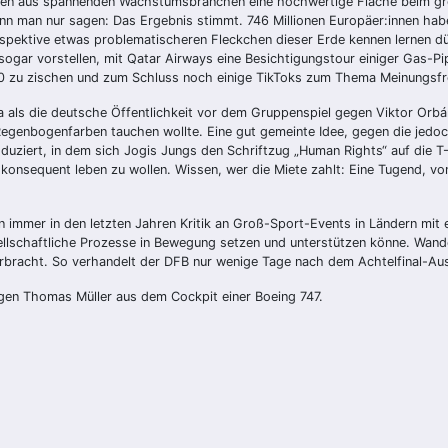
ehmen aus spannenden Wachstumsbranchen eine hochwertige Fläche beim g
kann man nur sagen: Das Ergebnis stimmt. 746 Millionen Europäer:innen hab
pektive etwas problematischeren Fleckchen dieser Erde kennen lernen dür
, sogar vorstellen, mit Qatar Airways eine Besichtigungstour einiger Gas-Pi
 0.0 zu zischen und zum Schluss noch einige TikToks zum Thema Meinungsfr
a als die deutsche Öffentlichkeit vor dem Gruppenspiel gegen Viktor Orbá
Regenbogenfarben tauchen wollte. Eine gut gemeinte Idee, gegen die jedoch g
oduziert, in dem sich Jogis Jungs den Schriftzug „Human Rights“ auf die T-
onsequent leben zu wollen. Wissen, wer die Miete zahlt: Eine Tugend, von
n immer in den letzten Jahren Kritik an Groß-Sport-Events in Ländern mit 
llschaftliche Prozesse in Bewegung setzen und unterstützen könne. Wandel
rbracht. So verhandelt der DFB nur wenige Tage nach dem Achtelfinal-Aus
tigen Thomas Müller aus dem Cockpit einer Boeing 747.