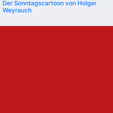
Der Sonntagscartoon von Holger
Weyrauch