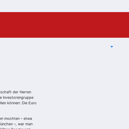
rschaft der Herren
ie Investorengruppe
llen können: Die Euro
ben mochten – etwa
München –, war man