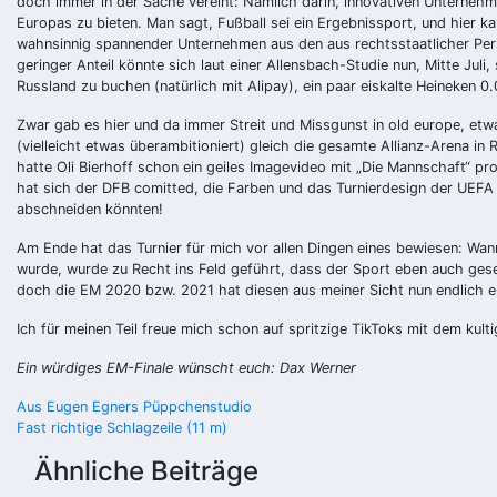
doch immer in der Sache vereint: Nämlich darin, innovativen Untern
Europas zu bieten. Man sagt, Fußball sei ein Ergebnissport, und hier 
wahnsinnig spannender Unternehmen aus den aus rechtsstaatlicher Pers
geringer Anteil könnte sich laut einer Allensbach-Studie nun, Mitte Juli
Russland zu buchen (natürlich mit Alipay), ein paar eiskalte Heineken
Zwar gab es hier und da immer Streit und Missgunst in old europe, etw
(vielleicht etwas überambitioniert) gleich die gesamte Allianz-Arena in 
hatte Oli Bierhoff schon ein geiles Imagevideo mit „Die Mannschaft“ pr
hat sich der DFB comitted, die Farben und das Turnierdesign der UEFA k
abschneiden könnten!
Am Ende hat das Turnier für mich vor allen Dingen eines bewiesen: Wan
wurde, wurde zu Recht ins Feld geführt, dass der Sport eben auch gese
doch die EM 2020 bzw. 2021 hat diesen aus meiner Sicht nun endlich e
Ich für meinen Teil freue mich schon auf spritzige TikToks mit dem kul
Ein würdiges EM-Finale wünscht euch: Dax Werner
Beitragsnavigation
Aus Eugen Egners Püppchenstudio
Fast richtige Schlagzeile (11 m)
Ähnliche Beiträge