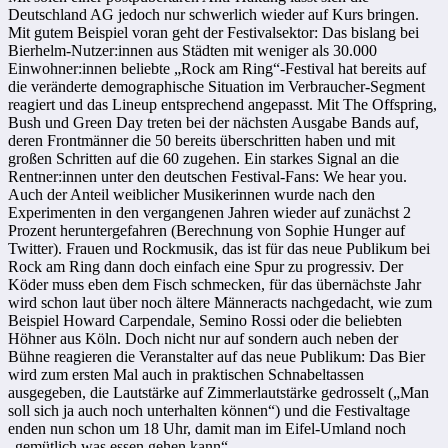
Deutschland AG jedoch nur schwerlich wieder auf Kurs bringen.
Mit gutem Beispiel voran geht der Festivalsektor: Das bislang bei
Bierhelm-Nutzer:innen aus Städten mit weniger als 30.000
Einwohner:innen beliebte „Rock am Ring“-Festival hat bereits auf
die veränderte demographische Situation im Verbraucher-Segment
reagiert und das Lineup entsprechend angepasst. Mit The Offspring,
Bush und Green Day treten bei der nächsten Ausgabe Bands auf,
deren Frontmänner die 50 bereits überschritten haben und mit
großen Schritten auf die 60 zugehen. Ein starkes Signal an die
Rentner:innen unter den deutschen Festival-Fans: We hear you.
Auch der Anteil weiblicher Musikerinnen wurde nach den
Experimenten in den vergangenen Jahren wieder auf zunächst 2
Prozent heruntergefahren (Berechnung von Sophie Hunger auf
Twitter). Frauen und Rockmusik, das ist für das neue Publikum bei
Rock am Ring dann doch einfach eine Spur zu progressiv. Der
Köder muss eben dem Fisch schmecken, für das übernächste Jahr
wird schon laut über noch ältere Männeracts nachgedacht, wie zum
Beispiel Howard Carpendale, Semino Rossi oder die beliebten
Höhner aus Köln. Doch nicht nur auf sondern auch neben der
Bühne reagieren die Veranstalter auf das neue Publikum: Das Bier
wird zum ersten Mal auch in praktischen Schnabeltassen
ausgegeben, die Lautstärke auf Zimmerlautstärke gedrosselt („Man
soll sich ja auch noch unterhalten können“) und die Festivaltage
enden nun schon um 18 Uhr, damit man im Eifel-Umland noch
„gemütlich was essen gehen kann“.