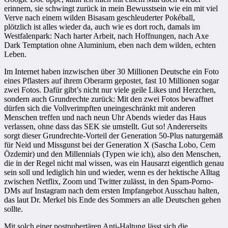
erinnern, sie schwingt zurück in mein Bewusstsein wie ein mit viel
Verve nach einem wilden Bisasam geschleuderter Pokéball,
plötzlich ist alles wieder da, auch wie es dort roch, damals im
Westfalenpark: Nach harter Arbeit, nach Hoffnungen, nach Axe
Dark Temptation ohne Aluminium, eben nach dem wilden, echten
Leben.
Im Internet haben inzwischen über 30 Millionen Deutsche ein Foto
eines Pflasters auf ihrem Oberarm gepostet, fast 10 Millionen sogar
zwei Fotos. Dafür gibt’s nicht nur viele geile Likes und Herzchen,
sondern auch Grundrechte zurück: Mit den zwei Fotos bewaffnet
dürfen sich die Vollverimpften uneingeschränkt mit anderen
Menschen treffen und nach neun Uhr Abends wieder das Haus
verlassen, ohne dass das SEK sie umstellt. Gut so! Andererseits
sorgt dieser Grundrechte-Vorteil der Generation 50-Plus naturgemäß
für Neid und Missgunst bei der Generation X (Sascha Lobo, Cem
Özdemir) und den Millennials (Typen wie ich), also den Menschen,
die in der Regel nicht mal wissen, was ein Hausarzt eigentlich genau
sein soll und lediglich hin und wieder, wenn es der hektische Alltag
zwischen Netflix, Zoom und Twitter zulässt, in den Spam-Porno-
DMs auf Instagram nach dem ersten Impfangebot Ausschau halten,
das laut Dr. Merkel bis Ende des Sommers an alle Deutschen gehen
sollte.
Mit solch einer postpubertären Anti-Haltung lässt sich die