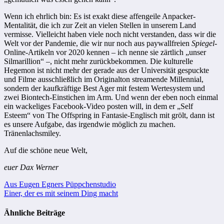
Wenn ich ehrlich bin: Es ist exakt diese affengeile Anpacker-
Mentalität, die ich zur Zeit an vielen Stellen in unserem Land
vermisse. Vielleicht haben viele noch nicht verstanden, dass wir die
Welt vor der Pandemie, die wir nur noch aus paywallfreien
Spiegel-
Online-Artikeln vor 2020 kennen – ich nenne sie zärtlich „unser
Silmarillion“ –, nicht mehr zurückbekommen. Die kulturelle
Hegemon ist nicht mehr der gerade aus der Universität gespuckte
und Filme ausschließlich im Originalton streamende Millennial,
sondern der kaufkräftige Best Ager mit festem Wertesystem und
zwei Biontech-Einstichen im Arm. Und wenn der eben noch einmal
ein wackeliges Facebook-Video posten will, in dem er „Self
Esteem“ von The Offspring in Fantasie-Englisch mit grölt, dann ist
es unsere Aufgabe, das irgendwie möglich zu machen.
Tränenlachsmiley.
Auf die schöne neue Welt,
euer Dax Werner
Beitragsnavigation
Aus Eugen Egners Püppchenstudio
Einer, der es mit seinem Ding macht
Ähnliche Beiträge