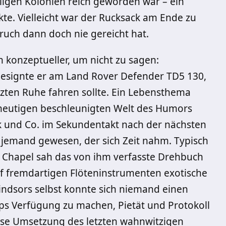
igen Kolonien reich geworden war – ein
te. Vielleicht war der Rucksack am Ende zu
uch dann doch nie gereicht hat.
 konzeptueller, um nicht zu sagen:
 designte er am Land Rover Defender TD5 130,
etzten Ruhe fahren sollte. Ein Lebensthema
r heutigen beschleunigten Welt des Humors
Tok und Co. im Sekundentakt nach der nächsten
 jemand gewesen, der sich Zeit nahm. Typisch
e’s Chapel sah das von ihm verfasste Drehbuch
uf fremdartigen Flöteninstrumenten exotische
indsors selbst konnte sich niemand einen
lips Verfügung zu machen, Pietät und Protokoll
lose Umsetzung des letzten wahnwitzigen