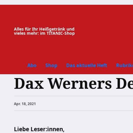
Zum
Inhalt
springen
Alles für Ihr Heißgetränk und
vieles mehr: im TITANIC-Shop
Abo
Shop
Das aktuelle Heft
Rubrik
Dax Werners De
Apr. 18, 2021
Liebe
Leser:innen,