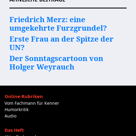
Friedrich Merz: eine
umgekehrte Furzgrundel?
Erste Frau an der Spitze der
UN?
Der Sonntagscartoon von
Holger Weyrauch
Online-Rubriken
Vom Fachmann für Kenner
Humorkritik
Audio
Das Heft