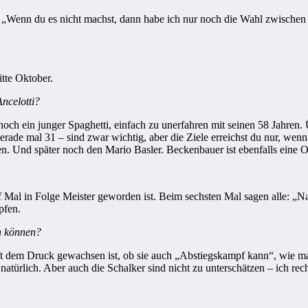
 „Wenn du es nicht machst, dann habe ich nur noch die Wahl zwischen 
itte Oktober.
ncelotti?
lt noch ein junger Spaghetti, einfach zu unerfahren mit seinen 58 Jahre
rade mal 31 – sind zwar wichtig, aber die Ziele erreichst du nur, wenn
en. Und später noch den Mario Basler. Beckenbauer ist ebenfalls eine O
 Mal in Folge Meister geworden ist. Beim sechsten Mal sagen alle: „Na
pfen.
n können?
aft dem Druck gewachsen ist, ob sie auch „Abstiegskampf kann“, wie ma
ürlich. Aber auch die Schalker sind nicht zu unterschätzen – ich rech