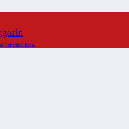
agazin
 Heftartikel lesen.