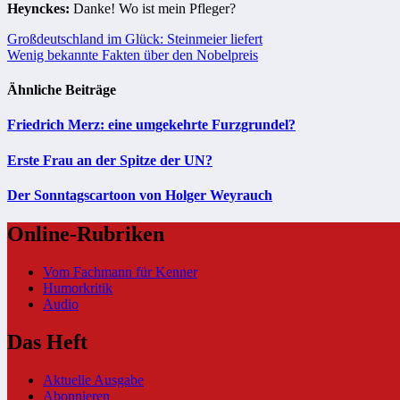
Heynckes:
Danke! Wo ist mein Pfleger?
Beitragsnavigation
Großdeutschland im Glück: Steinmeier liefert
Wenig bekannte Fakten über den Nobelpreis
Ähnliche Beiträge
Friedrich Merz: eine umgekehrte Furzgrundel?
Erste Frau an der Spitze der UN?
Der Sonntagscartoon von Holger Weyrauch
Online-Rubriken
Vom Fachmann für Kenner
Humorkritik
Audio
Das Heft
Aktuelle Ausgabe
Abonnieren