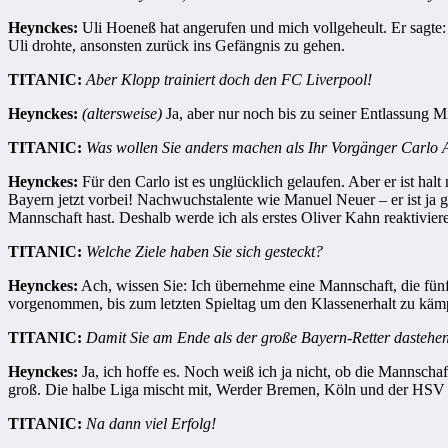
Heynckes:
Uli Hoeneß hat angerufen und mich vollgeheult. Er sagte:
Uli drohte, ansonsten zurück ins Gefängnis zu gehen.
TITANIC:
Aber Klopp trainiert doch den FC Liverpool!
Heynckes:
(altersweise)
Ja, aber nur noch bis zu seiner Entlassung M
TITANIC:
Was wollen Sie anders machen als Ihr Vorgänger Carlo A
Heynckes:
Für den Carlo ist es unglücklich gelaufen. Aber er ist ha
Bayern jetzt vorbei! Nachwuchstalente wie Manuel Neuer – er ist ja ge
Mannschaft hast. Deshalb werde ich als erstes Oliver Kahn reaktivier
TITANIC:
Welche Ziele haben Sie sich gesteckt?
Heynckes:
Ach, wissen Sie: Ich übernehme eine Mannschaft, die fünf
vorgenommen, bis zum letzten Spieltag um den Klassenerhalt zu käm
TITANIC:
Damit Sie am Ende als der große Bayern-Retter dastehe
Heynckes:
Ja, ich hoffe es. Noch weiß ich ja nicht, ob die Mannsch
groß. Die halbe Liga mischt mit, Werder Bremen, Köln und der HSV nat
TITANIC:
Na dann viel Erfolg!