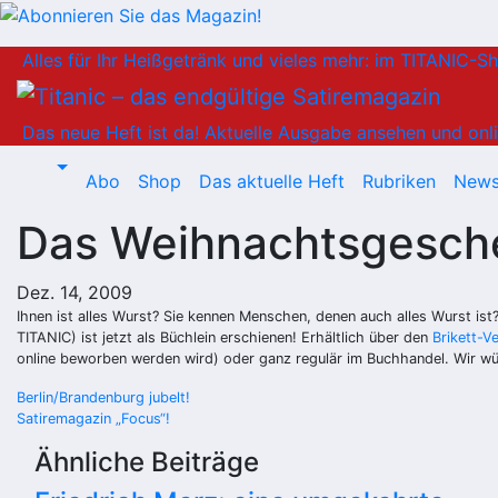
Zum
Alles für Ihr Heißgetränk und vieles mehr: im TITANIC-S
Inhalt
springen
Das neue Heft ist da!
Aktuelle Ausgabe ansehen und onli
Abo
Shop
Das aktuelle Heft
Rubriken
News
Das Weihnachtsgeschen
Dez. 14, 2009
Ihnen ist alles Wurst? Sie kennen Menschen, denen auch alles Wurst is
TITANIC) ist jetzt als Büchlein erschienen! Erhältlich über den
Brikett-V
online beworben werden wird) oder ganz regulär im Buchhandel. Wir w
Beitragsnavigation
Berlin/Brandenburg jubelt!
Satiremagazin „Focus“!
Ähnliche Beiträge