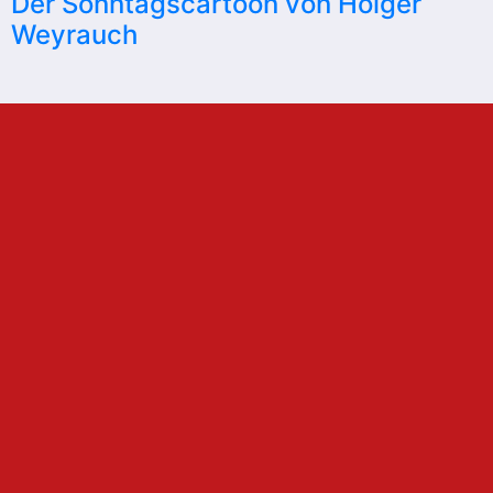
Der Sonntagscartoon von Holger
Weyrauch