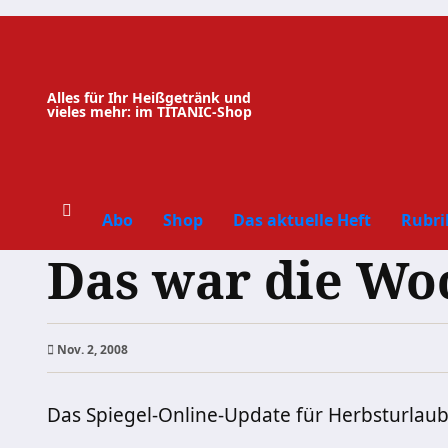
Zum
Inhalt
springen
Alles für Ihr Heißgetränk und
vieles mehr: im TITANIC-Shop
Abo
Shop
Das aktuelle Heft
Rubri
Das war die Wo
Nov. 2, 2008
Das Spiegel-Online-Update für Herbsturlau