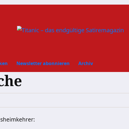
ken
Newsletter abonnieren
Archiv
che
bsheimkehrer: