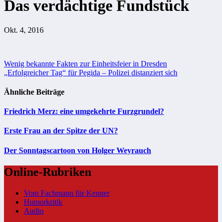
Das verdächtige Fundstück
Okt. 4, 2016
Beitragsnavigation
Wenig bekannte Fakten zur Einheitsfeier in Dresden
„Erfolgreicher Tag“ für Pegida – Polizei distanziert sich
Ähnliche Beiträge
Friedrich Merz: eine umgekehrte Furzgrundel?
Erste Frau an der Spitze der UN?
Der Sonntagscartoon von Holger Weyrauch
Online-Rubriken
Vom Fachmann für Kenner
Humorkritik
Audio