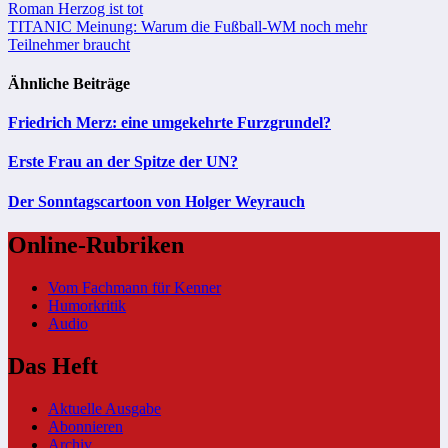
Beitragsnavigation
Roman Herzog ist tot
TITANIC Meinung: Warum die Fußball-WM noch mehr
Teilnehmer braucht
Ähnliche Beiträge
Friedrich Merz: eine umgekehrte Furzgrundel?
Erste Frau an der Spitze der UN?
Der Sonntagscartoon von Holger Weyrauch
Online-Rubriken
Vom Fachmann für Kenner
Humorkritik
Audio
Das Heft
Aktuelle Ausgabe
Abonnieren
Archiv