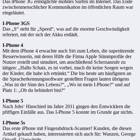
Das iPhone 3G ermöglichte mobiles Surfen im Internet. Das Ende
zwischenmenschlicher Kommunikation im öffentlichen Raum war
eingeläutet.
I-Phone 3GS
Das „S“ steht für „Speed“, was auf die enorme Geschwindigkeit
referiert, mit der sich der Akku entlädt.
I-Phone 4
Mit dem iPhone 4 erwachte auch Siri zum Leben, die superätzende
Besserwisserin, mit deren Hilfe die Firma Apple Stimmprofile der
Nutzer erstellt und simuliert, um anschließend Scherzanrufe zu
tätigen: „Hallo Schatz, es ist vorbei, mach dir keine Sorgen wegen
der Kinder, die habe ich ertränkt.“ Die bis heute am häufigsten an
die Spracherkennungssoftware gestellten Fragen lauten übrigens
„Was ist der Sinn des Lebens?“, „Wo ist mein I-Phone?“ und auf
Platz 1: „Ob du behindert bist?“
I-Phone 5
Nach Jobs‘ Hinschied im Jahre 2011 gingen den Entwicklern die
pfiffigen Einfälle aus. Das I-Phone 5 konnte im Grunde gar nichts.
I-Phone 5s
Das erste iPhone mit Fingerabdruck-Scanner! Kunden, die diesen
Artikel gekauft haben, interessierten sich auch für: Wanzen, George
Orwell, Glaswände.