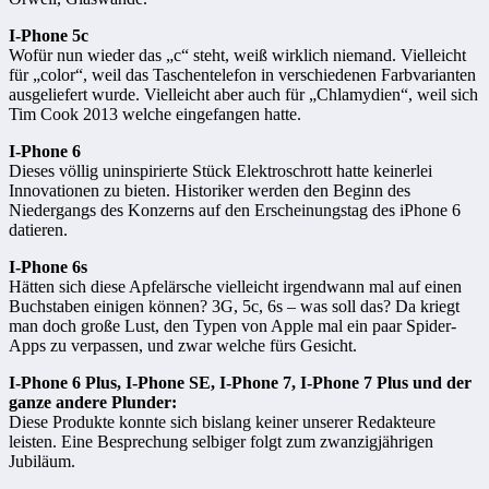
I-Phone 5c
Wofür nun wieder das „c“ steht, weiß wirklich niemand. Vielleicht
für „color“, weil das Taschentelefon in verschiedenen Farbvarianten
ausgeliefert wurde. Vielleicht aber auch für „Chlamydien“, weil sich
Tim Cook 2013 welche eingefangen hatte.
I-Phone 6
Dieses völlig uninspirierte Stück Elektroschrott hatte keinerlei
Innovationen zu bieten. Historiker werden den Beginn des
Niedergangs des Konzerns auf den Erscheinungstag des iPhone 6
datieren.
I-Phone 6s
Hätten sich diese Apfelärsche vielleicht irgendwann mal auf einen
Buchstaben einigen können? 3G, 5c, 6s – was soll das? Da kriegt
man doch große Lust, den Typen von Apple mal ein paar Spider-
Apps zu verpassen, und zwar welche fürs Gesicht.
I-Phone 6 Plus, I-Phone SE, I-Phone 7, I-Phone 7 Plus und der
ganze andere Plunder:
Diese Produkte konnte sich bislang keiner unserer Redakteure
leisten. Eine Besprechung selbiger folgt zum zwanzigjährigen
Jubiläum.