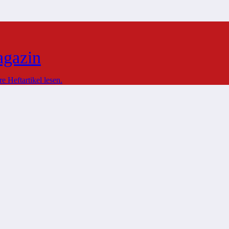
agazin
 Heftartikel lesen.