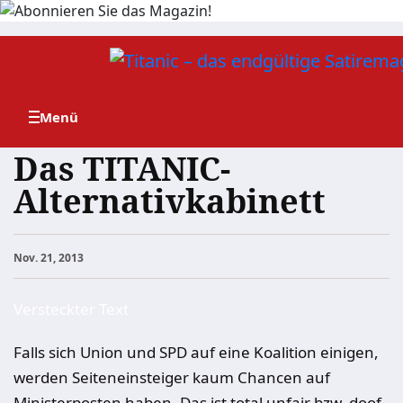
Zum
Inhalt
springen
Das TITANIC-
Alternativkabinett
Nov. 21, 2013
Versteckter Text
Falls sich Union und SPD auf eine Koalition einigen,
werden Seiteneinsteiger kaum Chancen auf
Ministerposten haben. Das ist total unfair bzw. doof