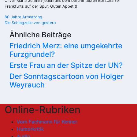
Oliver Maria Schmitt jedenfalls dem berühmtesten Botschafter
Frankfurts auf der Spur. Guten Appetit!
Beitragsnavigation
80 Jahre Armstrong
Die Schlagzeile von gestern
Ähnliche Beiträge
Friedrich Merz: eine umgekehrte
Furzgrundel?
Erste Frau an der Spitze der UN?
Der Sonntagscartoon von Holger
Weyrauch
Online-Rubriken
Vom Fachmann für Kenner
Humorkritik
Audio