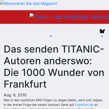
Zum
Inhalt
springen
Das senden TITANIC-
Autoren anderswo:
Die 1000 Wunder von
Frankfurt
Aug. 6, 2010
Was in den restlichen 999 Folgen zu zeigen bleibt, wird sich zeigen.
In der ersten Folge der neuen Vodcast-Serie auf
Frankfurt.de
ist