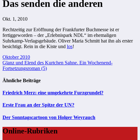
Das senden die anderen
Okt. 1, 2010
Rechtzeitig zur Eröffnung der Frankfurter Buchmesse ist er
fertiggeworden – der „Erlebnispark NDL“ im ehemaligen
Suhrkamp-Verlagsgebäude. Oliver Maria Schmitt hat ihn als erster
besichtigt. Rein in die Kiste und
los
!
Beitragsnavigation
Oktober 2010
Glanz und Elend des Kurtchen Sahne. Ein Wochenend-
Fortsetzungsroman (5)
Ähnliche Beiträge
Friedrich Merz: eine umgekehrte Furzgrundel?
Erste Frau an der Spitze der UN?
Der Sonntagscartoon von Holger Weyrauch
Online-Rubriken