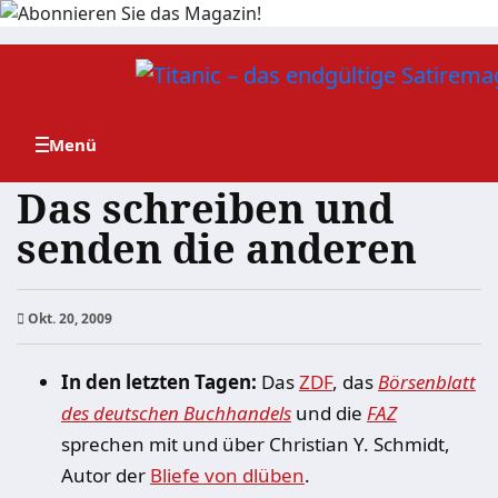
Zum
Inhalt
springen
Das schreiben und
senden die anderen
Okt. 20, 2009
In den letzten Tagen:
Das
ZDF
, das
Börsenblatt
des deutschen Buchhandels
und die
FAZ
sprechen mit und über Christian Y. Schmidt,
Autor der
Bliefe von dlüben
.