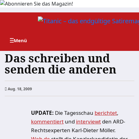
Zum
Inhalt
springen
Das schreiben und
senden die anderen
Aug. 18, 2009
UPDATE:
Die Tagesschau
berichtet
,
kommentiert
und
interviewt
den ARD-
Rechtsexperten Karl-Dieter Möller.
Web.de
stellt die Kanzlerkandidatin der