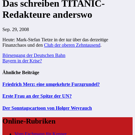
Das schreiben TITANIC-
Redakteure anderswo
Sep. 29, 2008
Heute: Mark-Stefan Tietze in der
taz
über das derzeitige
Finanzchaos und den
Club der oberen Zehntausend
.
Beitragsnavigation
Börsengang der Deutschen Bahn
Bayern in der Krise?
Ähnliche Beiträge
Friedrich Merz: eine umgekehrte Furzgrundel?
Erste Frau an der Spitze der UN?
Der Sonntagscartoon von Holger Weyrauch
Online-Rubriken
Vom Fachmann für Kenner