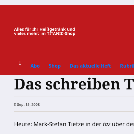
Zum
Inhalt
springen
Alles für Ihr Heißgetränk und
vieles mehr: im TITANIC-Shop
Abo
Shop
Das aktuelle Heft
Rubri
Das schreiben 
Sep. 15, 2008
Heute: Mark-Stefan Tietze in der
taz
über de