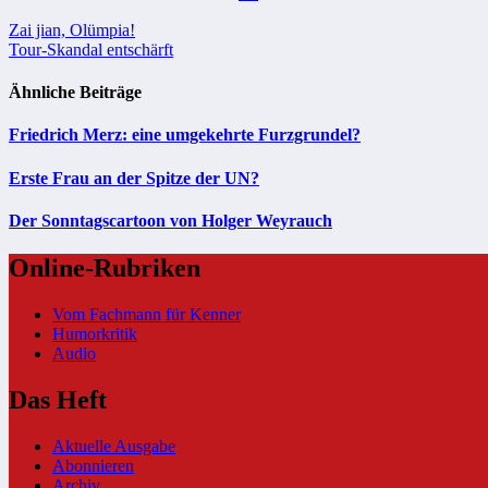
Beitragsnavigation
Zai jian, Olümpia!
Tour-Skandal entschärft
Ähnliche Beiträge
Friedrich Merz: eine umgekehrte Furzgrundel?
Erste Frau an der Spitze der UN?
Der Sonntagscartoon von Holger Weyrauch
Online-Rubriken
Vom Fachmann für Kenner
Humorkritik
Audio
Das Heft
Aktuelle Ausgabe
Abonnieren
Archiv