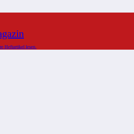
agazin
 Heftartikel lesen.