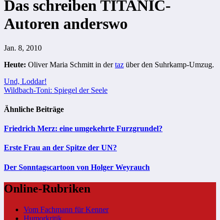
Das schreiben TITANIC-
Autoren anderswo
Jan. 8, 2010
Heute:
Oliver Maria Schmitt in der
taz
über den Suhrkamp-Umzug.
Beitragsnavigation
Und, Loddar!
Wildbach-Toni: Spiegel der Seele
Ähnliche Beiträge
Friedrich Merz: eine umgekehrte Furzgrundel?
Erste Frau an der Spitze der UN?
Der Sonntagscartoon von Holger Weyrauch
Online-Rubriken
Vom Fachmann für Kenner
Humorkritik