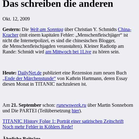
Das schreiben die anderen
Okt. 12, 2009
Gestern:
Die
Welt am Sonntag
über Christian Y. Schmidts
China-
Kracher
(mit einem kapitalen Fehler: „Menschenfleischjäger“ ist
nicht die Internetpolizei, es sind die chinesischen Blogger,
die Menschenfleischjagden veranstalten). Kleiner Radiotip am
Rande: Schmidt wird
am Mittwoch bei 1Live
zu hören sein.
Heute:
DailyNet.de
publiziert eine Rezension zum neuen Buch
„Ende der Märchenstunde“
von Kathrin Hartmann, deren Essay
diesen Monat in TITANIC nachzulesen ist.
Am
21. September
schon:
runewsweek.ru
über Martin Sonneborn
und Die PARTEI (Teilübersetzung
hier
).
Beitragsnavigation
TITANIC History Folge 1: Porträt einer satirischen Zeitschrift
Noch mehr Fehler in Köhlers Rede!
Ähnliche Beiträge