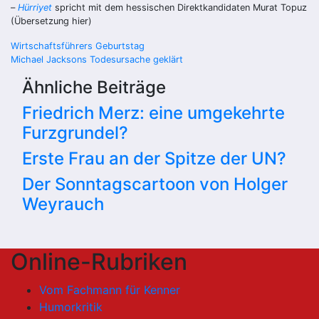
–
Hürriyet
spricht mit dem hessischen Direktkandidaten Murat Topuz
(Übersetzung
hier
)
Beitragsnavigation
Wirtschaftsführers Geburtstag
Michael Jacksons Todesursache geklärt
Ähnliche Beiträge
Friedrich Merz: eine umgekehrte
Furzgrundel?
Erste Frau an der Spitze der UN?
Der Sonntagscartoon von Holger
Weyrauch
Online-Rubriken
Vom Fachmann für Kenner
Humorkritik