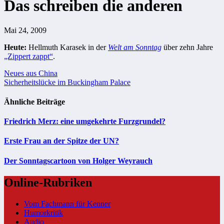
Das schreiben die anderen
Mai 24, 2009
Heute:
Hellmuth Karasek in der
Welt am Sonntag
über zehn Jahre
„Zippert zappt“
.
Beitragsnavigation
Neues aus China
Sicherheitslücke im Buckingham Palace
Ähnliche Beiträge
Friedrich Merz: eine umgekehrte Furzgrundel?
Erste Frau an der Spitze der UN?
Der Sonntagscartoon von Holger Weyrauch
Online-Rubriken
Vom Fachmann für Kenner
Humorkritik
Audio