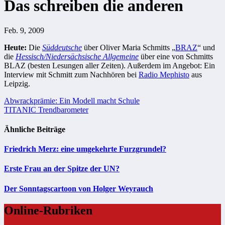
Das schreiben die anderen
Feb. 9, 2009
Heute:
Die
Süddeutsche
über Oliver Maria Schmitts „
BRAZ
“ und
die
Hessisch/Niedersächsische Allgemeine
über eine von Schmitts
BLAZ (besten Lesungen aller Zeiten). Außerdem im Angebot: Ein
Interview mit Schmitt zum Nachhören bei
Radio Mephisto
aus
Leipzig.
Beitragsnavigation
Abwrackprämie: Ein Modell macht Schule
TITANIC Trendbarometer
Ähnliche Beiträge
Friedrich Merz: eine umgekehrte Furzgrundel?
Erste Frau an der Spitze der UN?
Der Sonntagscartoon von Holger Weyrauch
Online-Rubriken