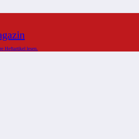
agazin
 Heftartikel lesen.