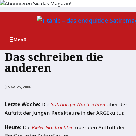
Zum
Inhalt
springen
Das schreiben die
anderen
Nov. 25, 2006
Letzte Woche:
Die
Salzburger Nachrichten
über den
Auftritt der Jungen Redakteure in der ARGEkultur.
Heute:
Die
Kieler Nachrichten
über den Auftritt der
BoyGroup im KulturForum.