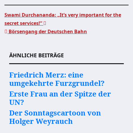
Swami Durchananda: „It’s very important for the
secret services!“
Beitragsnavigation
Börsengang der Deutschen Bahn
ÄHNLICHE BEITRÄGE
Friedrich Merz: eine
umgekehrte Furzgrundel?
Erste Frau an der Spitze der
UN?
Der Sonntagscartoon von
Holger Weyrauch