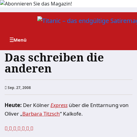
Zum
Inhalt
springen
Das schreiben die
anderen
Sep. 27, 2008
Heute:
Der Kölner
Express
über die Enttarnung von
Oliver „
Barbara Titzsch
“ Kalkofe.